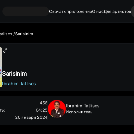
Скачать приложение
О нас
Для артистов
atlises
Sarisinim
Sarisinim
Ibrahim Tatlises
456
Ibrahim Tatlises
ть
:
04:25
Исполнитель
20 января 2024