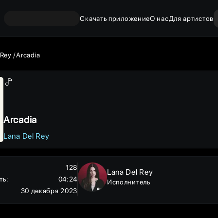
Скачать приложение
О нас
Для артистов
 Rey
Arcadia
Arcadia
Lana Del Rey
128
Lana Del Rey
ть
:
04:24
Исполнитель
30 декабря 2023