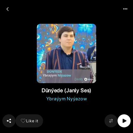
Dünýede (Janly Ses)
Ybraýym Nyýazow
Like it