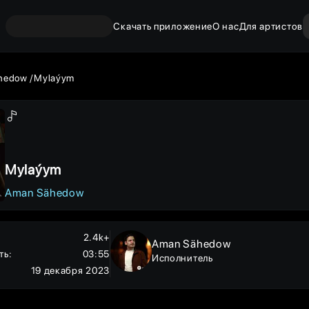
Скачать приложение
О нас
Для артистов
hedow
Mylaýym
Mylaýym
Aman Sähedow
2.4k+
Aman Sähedow
ть
:
03:55
Исполнитель
19 декабря 2023