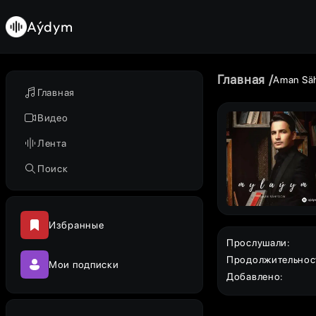
Aýdym
Главная
Aman Sä
Главная
Видео
Лента
Поиск
Избранные
Прослушали
:
Продолжительнос
Мои подписки
Добавлено
: