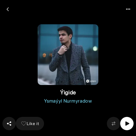
Ýigide
Ysmaýyl Nurmyradow
Like it