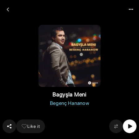
Bagyşla Meni
Begenç Hananow
Like it