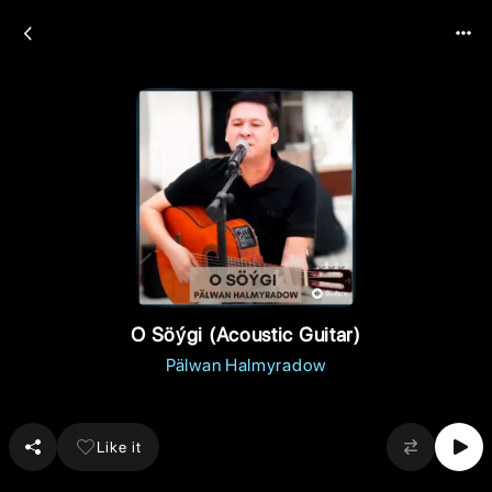
O Söýgi (Acoustic Guitar)
Pälwan Halmyradow
Like it