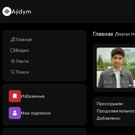
Aýdym
Главная
Seýran H
Главная
Видео
Лента
Поиск
Избранные
Прослушали
:
Продолжительнос
Мои подписки
Добавлено
: