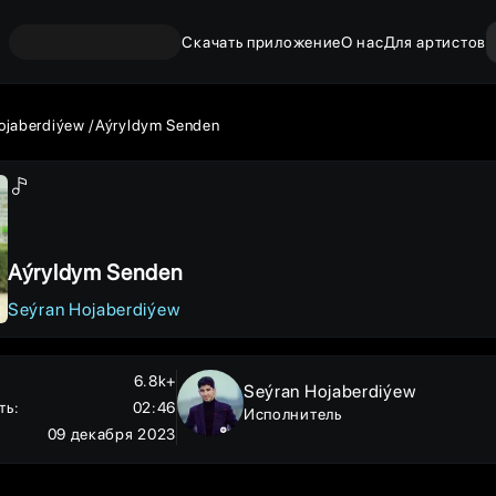
Скачать приложение
О нас
Для артистов
ojaberdiýew
Aýryldym Senden
Aýryldym Senden
Seýran Hojaberdiýew
6.8k+
Seýran Hojaberdiýew
ть
:
02:46
Исполнитель
09 декабря 2023