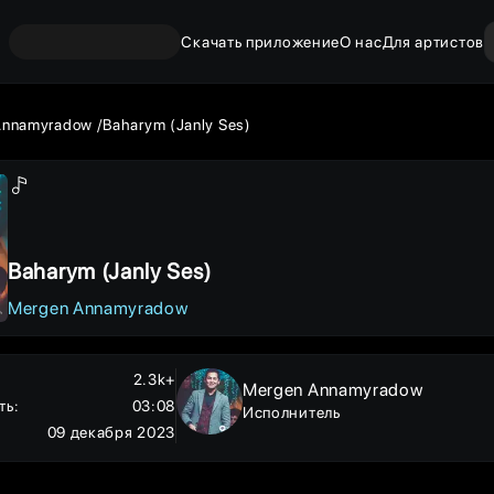
Скачать приложение
О нас
Для артистов
Annamyradow
Baharym (Janly Ses)
Baharym (Janly Ses)
Mergen Annamyradow
2.3k+
Mergen Annamyradow
ть
:
03:08
Исполнитель
09 декабря 2023