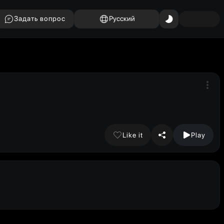
Задать вопрос
Русский
Like it
Play