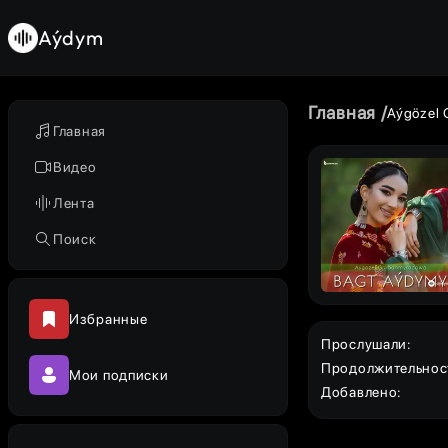
Aýdym
Главная
Aýgözel
Главная
Видео
Лента
Поиск
Избранные
Прослушали
:
Продолжительнос
Мои подписки
Добавлено
: