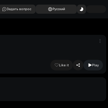
Задать вопрос
Русский
Like it
Play