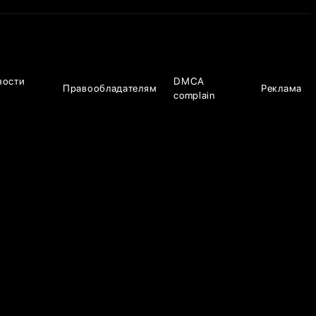
ности
DMCA
Правообладателям
Реклама
complain