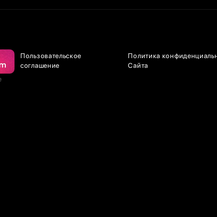
Пользовательское
Политика конфиденциаль
соглашение
Сайта
е