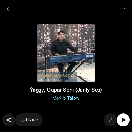
Ýagşy, Gapar Seni (Janly Ses)
Meýlis Täjow
Like it