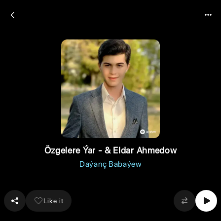
Özgelere Ýar - & Eldar Ahmedow
Daýanç Babaýew
Like it