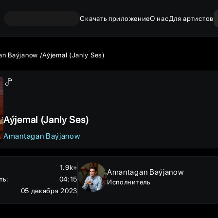
Скачать приложение
О нас
Для артистов
an Baýjanow
Aýjemal (Janly Ses)
Aýjemal (Janly Ses)
Amantagan Baýjanow
1.9k+
Amantagan Baýjanow
ть
:
04:15
Исполнитель
05 декабря 2023