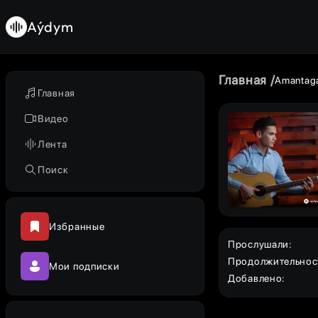
Aýdym
Главная
Amantag
Главная
Видео
Лента
Поиск
Избранные
Прослушали
:
Продолжительнос
Мои подписки
Добавлено
: