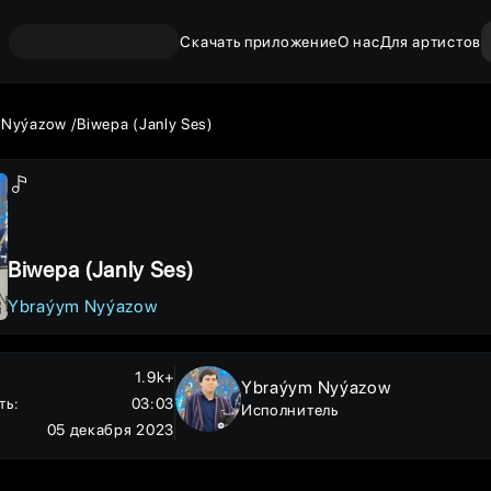
Скачать приложение
О нас
Для артистов
 Nyýazow
Biwepa (Janly Ses)
Biwepa (Janly Ses)
Ybraýym Nyýazow
1.9k+
Ybraýym Nyýazow
ть
:
03:03
Исполнитель
05 декабря 2023