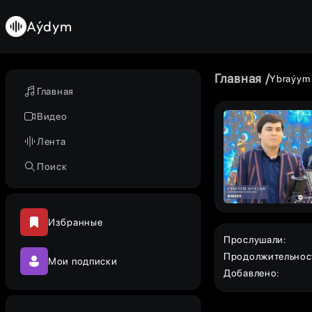
Aýdym
Главная
Ybraýym
Главная
Видео
Лента
Поиск
Избранные
Прослушали
:
Продолжительнос
Мои подписки
Добавлено
: