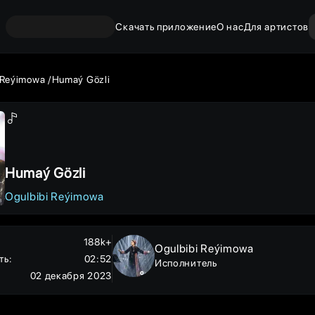
Скачать приложение
О нас
Для артистов
 Reýimowa
Humaý Gözli
Humaý Gözli
Ogulbibi Reýimowa
188k+
Ogulbibi Reýimowa
ть
:
02:52
Исполнитель
02 декабря 2023