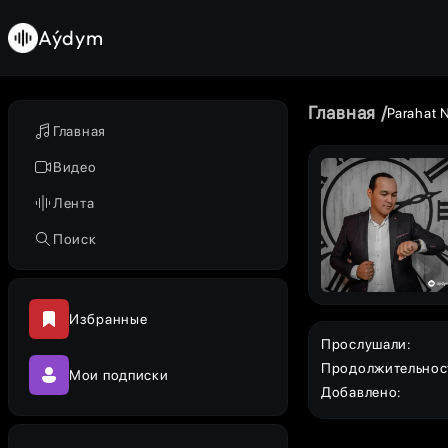
Aýdym
Главная
Parahat 
Главная
Видео
Лента
Поиск
Избранные
Прослушали
:
Продолжительнос
Мои подписки
Добавлено
: