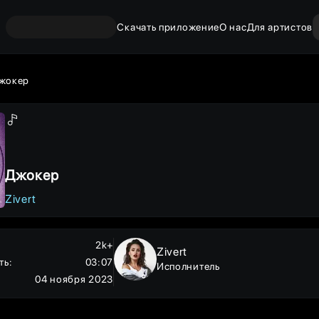
Скачать приложение
О нас
Для артистов
жокер
Джокер
Zivert
2k+
Zivert
ть
:
03:07
Исполнитель
04 ноября 2023