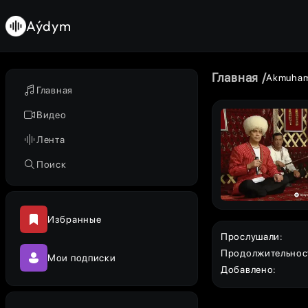
Aýdym
Главная
Akmuham
Главная
Видео
Лента
Поиск
Избранные
Прослушали
:
Продолжительнос
Мои подписки
Добавлено
: