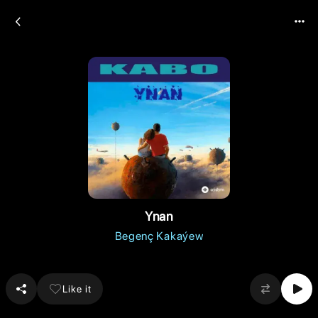
Ynan
Begenç Kakaýew
Like it