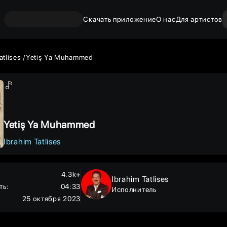
Скачать приложение
О нас
Для артистов
atlises
Yetiş Ya Muhammed
Yetiş Ya Muhammed
Ibrahim Tatlises
4.3k+
Ibrahim Tatlises
ть
:
04:33
Исполнитель
25 октября 2023