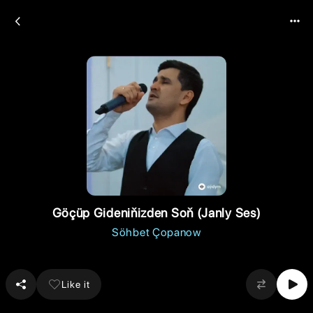
Göçüp Gideniňizden Soň (Janly Ses)
Söhbet Çopanow
Like it