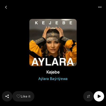
Kejebe
Aýlara Baýriýewa
Like it