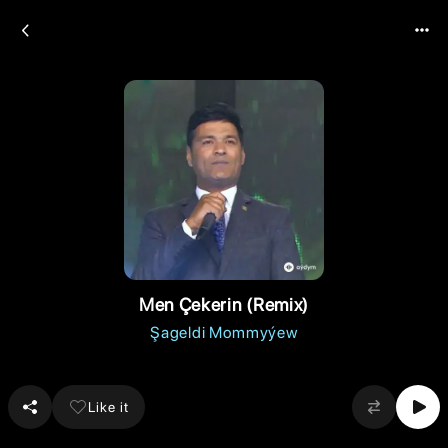
Men Çekerin (Remix)
Şageldi Mommyýew
Like it