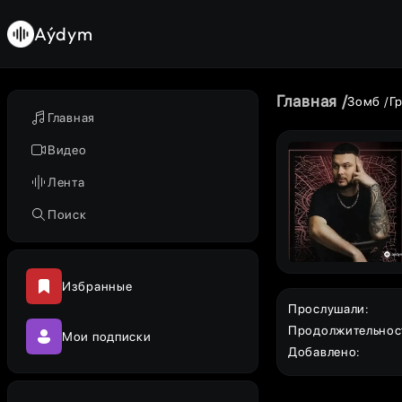
Aýdym
Главная
Зомб
Г
Главная
Видео
Лента
Поиск
Избранные
Прослушали
:
Продолжительнос
Мои подписки
Добавлено
: