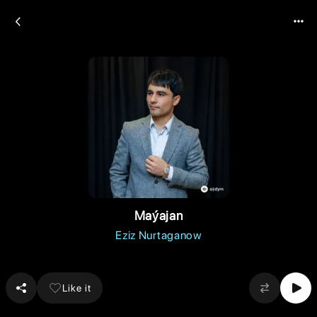
Maýajan
Eziz Nurtaganow
Like it