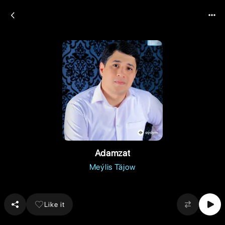
Adamzat
Meýlis Täjow
Like it