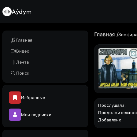
Aýdym
Главная
Земфир
Главная
Видео
Лента
Поиск
Избранные
Прослушали
:
Продолжительнос
Мои подписки
Добавлено
: