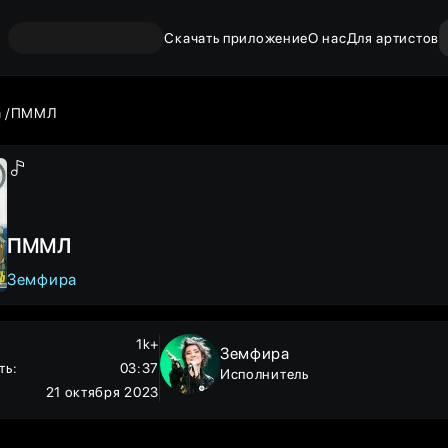
Скачать приложение
О нас
Для артистов
а
ПММЛ
ПММЛ
Земфира
1k+
Земфира
ть
:
03:37
Исполнитель
21 октября 2023