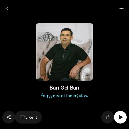
Bäri Gel Bäri
Ýagşymyrat Ismaýylow
Like it