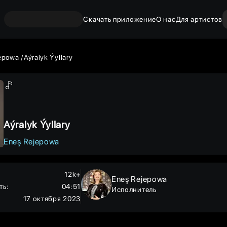
Скачать приложение
О нас
Для артистов
epowa
Aýralyk Ýyllary
Aýralyk Ýyllary
Eneş Rejepowa
12k+
Eneş Rejepowa
ть
:
04:51
Исполнитель
17 октября 2023