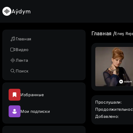
Aýdym
Главная
Eneş Rej
Главная
Видео
Лента
Поиск
Избранные
Прослушали
:
Продолжительнос
Мои подписки
Добавлено
: