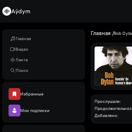
Aýdym
Главная
Bob Dyla
Главная
Видео
Лента
Поиск
Избранные
Прослушали
:
Продолжительнос
Мои подписки
Добавлено
: