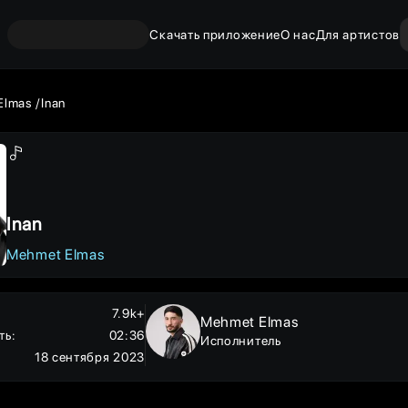
Скачать приложение
О нас
Для артистов
Elmas
Inan
Inan
Mehmet Elmas
7.9k+
Mehmet Elmas
ть
:
02:36
Исполнитель
18 сентября 2023