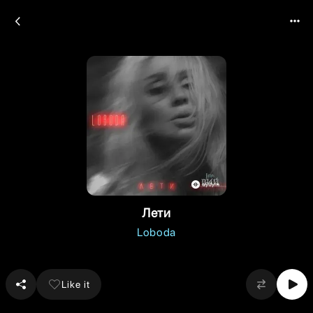
Лети
Loboda
Like it