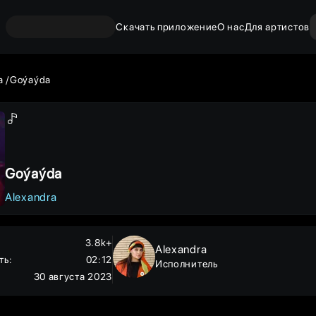
Скачать приложение
О нас
Для артистов
ra
Goýaýda
Goýaýda
Alexandra
3.8k+
Alexandra
ть
:
02:12
Исполнитель
30 августа 2023