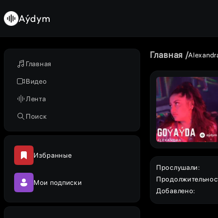
Aýdym
Главная
Alexand
Главная
Видео
Лента
Поиск
Избранные
Прослушали
:
Продолжительнос
Мои подписки
Добавлено
: