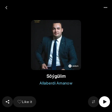
Söýgülim
Allaberdi Amanow
Like it