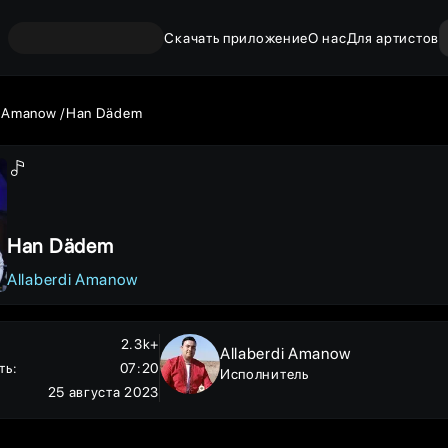
Скачать приложение
О нас
Для артистов
i Amanow
Han Dädem
Han Dädem
Allaberdi Amanow
2.3k+
Allaberdi Amanow
ть
:
07:20
Исполнитель
25 августа 2023