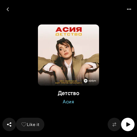
Детство
Асия
Like it