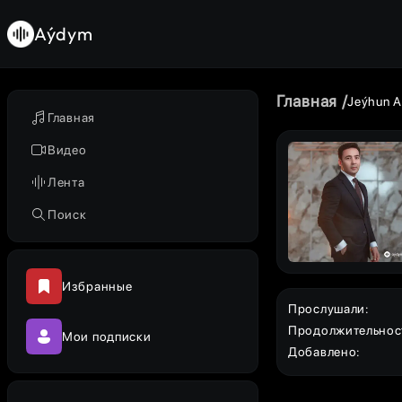
Aýdym
Главная
Jeýhun A
Главная
Видео
Лента
Поиск
Избранные
Прослушали
:
Продолжительнос
Мои подписки
Добавлено
: