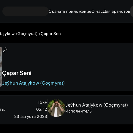
Скачать приложение
О нас
Для артистов
tajykow (Goçmyrat)
Çapar Seni
Çapar Seni
Jeýhun Atajykow (Goçmyrat)
15k+
Jeýhun Atajykow (Goçmyrat)
ть
:
05:12
Исполнитель
23 августа 2023