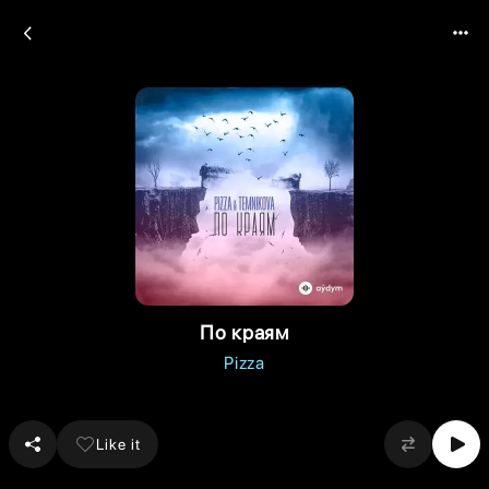
По краям
Pizza
Like it