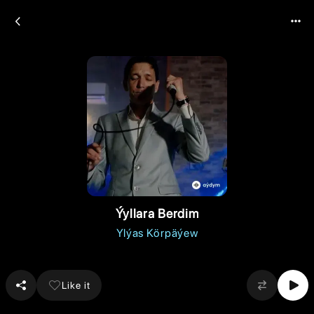
Ýyllara Berdim
Ylýas Körpäýew
Like it