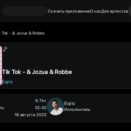
Скачать приложение
О нас
Для артистов
k Tok - & Jozua & Robbe
Tik Tok - & Jozua & Robbe
Eqric
6.7k+
Eqric
ть
:
02:02
Исполнитель
18 августа 2023