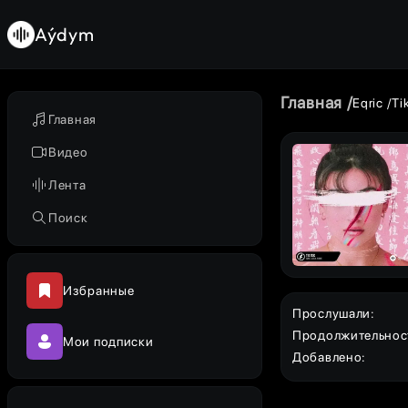
Aýdym
Главная
Eqric
Ti
Главная
Видео
Лента
Поиск
Избранные
Прослушали
:
Продолжительнос
Мои подписки
Добавлено
: