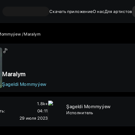
Скачать приложение
О нас
Для артистов
 Mommyýew
Maralym
Maralym
Şageldi Mommyýew
1.8k+
Şageldi Mommyýew
ть
:
04:11
Исполнитель
29 июля 2023