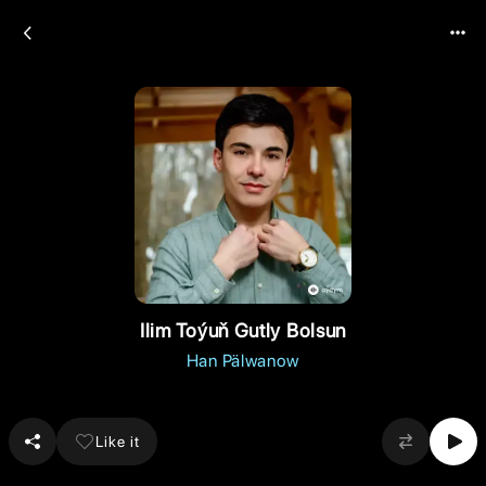
Ilim Toýuň Gutly Bolsun
Han Pälwanow
Like it