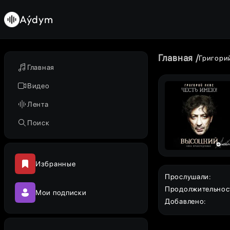
Aýdym
Главная
Григори
Главная
Видео
Лента
Поиск
Избранные
Прослушали
:
Продолжительнос
Мои подписки
Добавлено
: