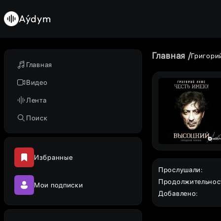
Aýdym
Главная
Григори
Главная
Видео
Лента
Поиск
Избранные
Прослушали
:
Продолжительнос
Мои подписки
Добавлено
: