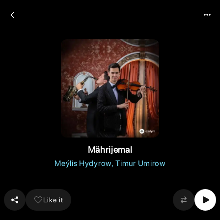
Mährijemal
Meýlis Hydyrow
Timur Umirow
Like it