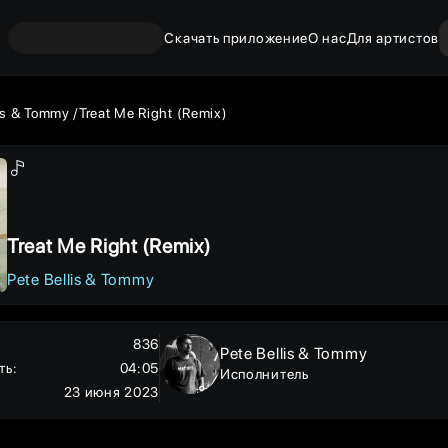
Скачать приложение
О нас
Для артистов
lis & Tommy
Treat Me Right (Remix)
Treat Me Right (Remix)
Pete Bellis & Tommy
836
Pete Bellis & Tommy
ть
:
04:05
Исполнитель
23 июня 2023