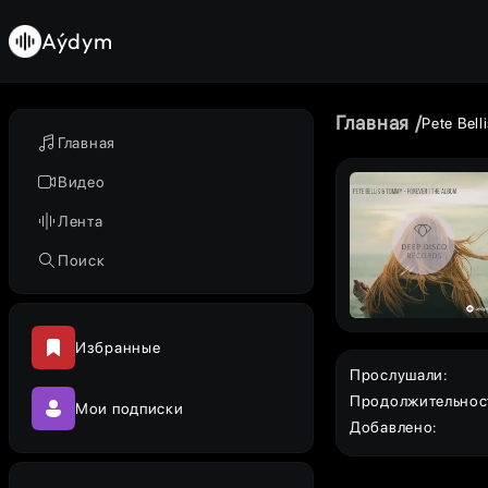
Aýdym
Главная
Pete Bel
Главная
Видео
Лента
Поиск
Избранные
Прослушали
:
Продолжительнос
Мои подписки
Добавлено
: