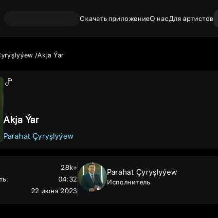
Скачать приложение
О нас
Для артистов
Çyryşlyýew
Akja Ýar
Akja Ýar
Parahat Çyryşlyýew
28k+
Parahat Çyryşlyýew
ть
:
04:32
Исполнитель
22 июня 2023