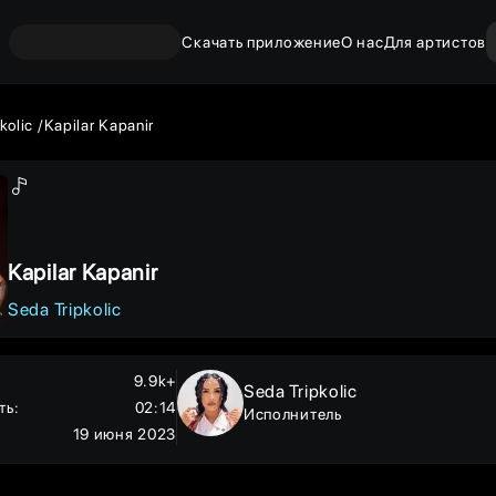
Скачать приложение
О нас
Для артистов
kolic
Kapilar Kapanir
Kapilar Kapanir
Seda Tripkolic
9.9k+
Seda Tripkolic
ть
:
02:14
Исполнитель
19 июня 2023