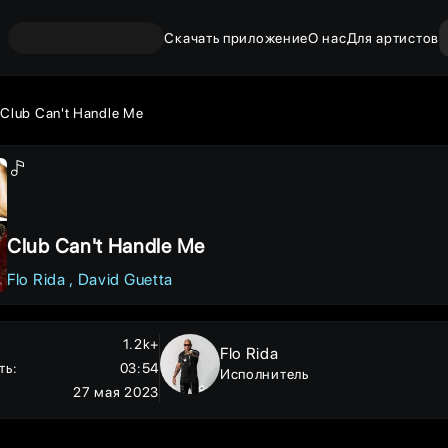
Скачать приложение
О нас
Для артистов
Club Can't Handle Me
Club Can't Handle Me
Flo Rida
David Guetta
1.2k+
Flo Rida
ть
:
03:54
Исполнитель
27 мая 2023