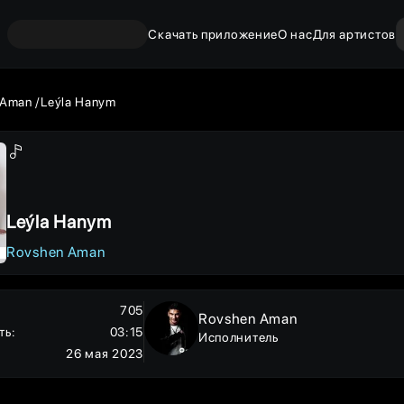
Скачать приложение
О нас
Для артистов
 Aman
Leýla Hanym
Leýla Hanym
Rovshen Aman
705
Rovshen Aman
ть
:
03:15
Исполнитель
26 мая 2023